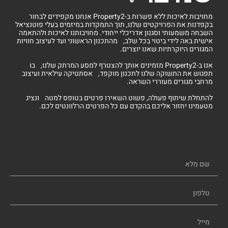
מחויבות לאיכות ללא פשרות ב-Property2 אנחנו מקפידים לבחור
בקפדנות את הפרויקטים שלנו, תוך התמקדות במיזמים בעלי פוטנציאל
השבחה משמעותי וסגנון אדריכלי ייחודי. מחויבותנו לאיכות ולהתאמה
אישית באה לידי ביטוי בכל שלב, מהתכנון הראשוני ועד לעיצוב חוויות
המגורים היוקרתיות שאנו יוצרים.
אנו ב-Property2 מזמינים אותך להצטרף למסע המרתק שלנו, בו
תפגוש את התשוקה שלנו לתכנון מוקפד, אסתטיקה עילאית ועיצוב
מרחבי מגורים מעוררי השראה.
להתחלת שיתוף פעולה, פשוט השאירו פרטים בטופס למטה ונציג
מטעמינו יחזור אליכם בהקדם עם כל הפרטים הרלוונטים לכם.