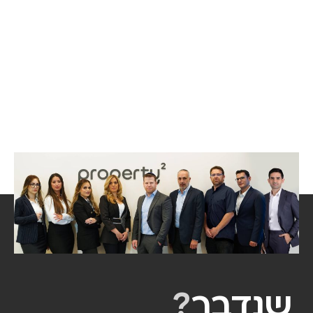
שנדבר
?