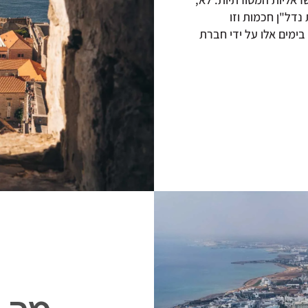
דל"ן חכמות וזו
דש "פלוס 75" שמשווק בימים אלו על ידי חברת