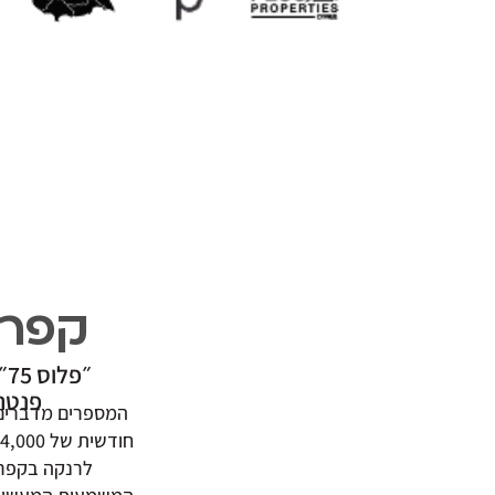
קפריס
״
פנטהאוז
לרנקה בקפריסין, עולה 180,000 יורו ומניבה ,200