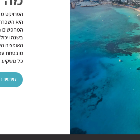
מה א
הפרויקט מש
היא השכרה 
בשנה ויכול להניב תשו
האופציה הש
מובטחת עם ש
כל משקיע י
לפרטים נו