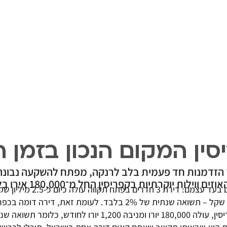
ין המקום הנכון בזמן הנ
פלוס 75״ הזדמנות חד פעמית בלב לרנקה, מפתח להשקעה נבונ
ים ווילות יוקרתיות בקפריסין החל מ־180,000 אירו בלבד.
המספרים מדברים בעד עצמם: דירת 3
חודשית של 4,000 שקל – תשואה שנתית של 2% בלבד. לעומת זאת, די
1 יורו לחודש, כלומר תשואה שנתית של 8%.